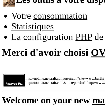
Votre
consommation
Statistiques
La configuration
PHP
de 
Merci d'avoir choisi
O
http://uptime.netcraft.com/up/graph?site=www.barth
http://toolbar.netcraft.com/site_report?url=http://ww
Welcome on your new
ma